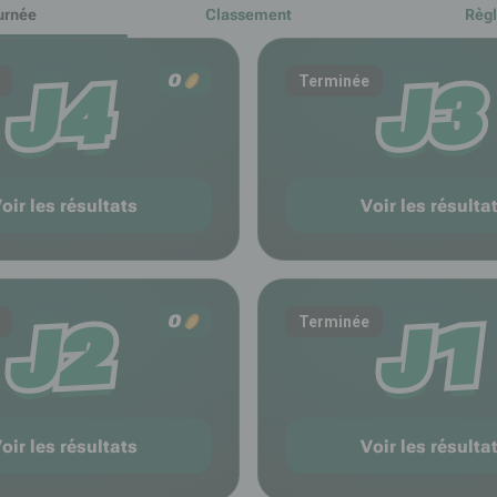
urnée
Classement
Règ
J4
J3
0
Terminée
oir les résultats
Voir les résulta
J2
J1
0
Terminée
oir les résultats
Voir les résulta