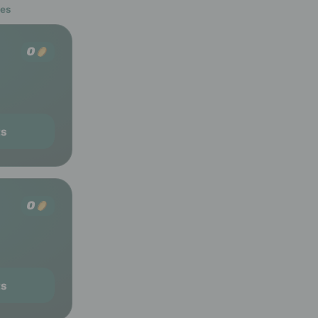
les
0
ts
0
ts