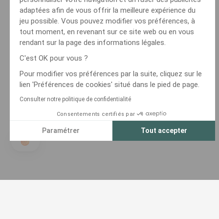
adaptées afin de vous offrir la meilleure expérience du
jeu possible. Vous pouvez modifier vos préférences, à
tout moment, en revenant sur ce site web ou en vous
rendant sur la page des informations légales.
C'est OK pour vous ?
Pour modifier vos préférences par la suite, cliquez sur le
lien 'Préférences de cookies' situé dans le pied de page.
Consulter notre politique de confidentialité
Consentements certifiés par
Paramétrer
Tout accepter
Axeptio consent
Plateforme de Gestion du Consentement : Personnalisez vos Optio
Notre plateforme vous permet d'adapter et de gérer vos paramètres 
JEU RESPONSABLE
PMU Avec Vous
AIDE ET CONTACT